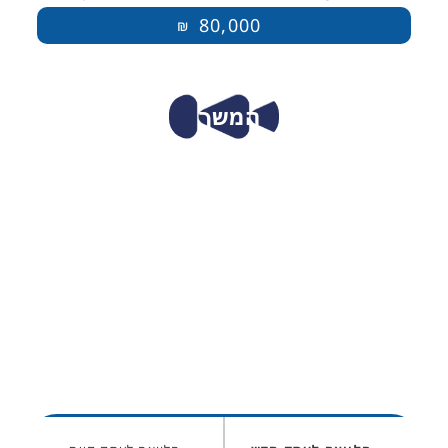
80,000
₪
המשך